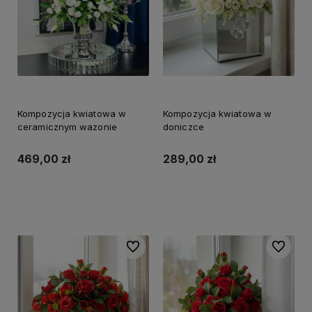
Kompozycja kwiatowa w
Kompozycja kwiatowa w
ceramicznym wazonie
doniczce
469,00 zł
289,00 zł
Do koszyka
Do koszyka
Do ulubionych
Do ulubi