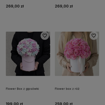
269,00 zł
269,00 zł
Do koszyka
Do koszyka
Do ulubionych
Do ulubi
Flower Box z gipsówki
Flower box z róż
199,00 zł
259,00 zł