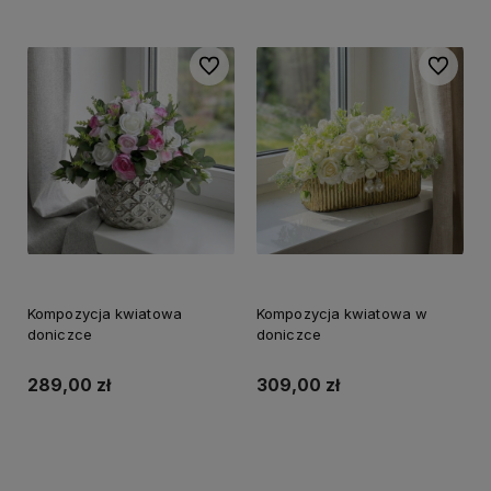
Do ulubionych
Do ulubi
Kompozycja kwiatowa
Kompozycja kwiatowa w
doniczce
doniczce
289,00 zł
309,00 zł
Do koszyka
Do koszyka