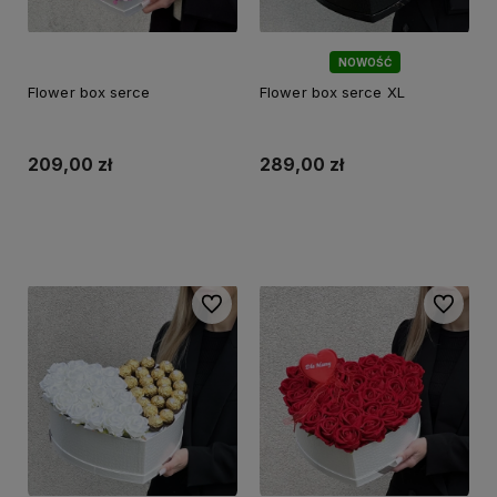
NOWOŚĆ
Flower box serce
Flower box serce XL
209,00 zł
289,00 zł
Do koszyka
Do koszyka
Do ulubionych
Do ulubi