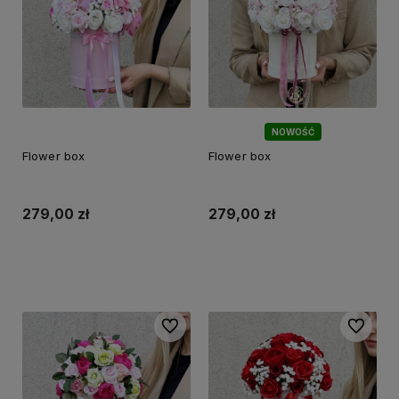
NOWOŚĆ
Flower box
Flower box
279,00 zł
279,00 zł
Do koszyka
Do koszyka
Do ulubionych
Do ulubi