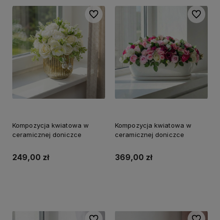
Do ulubionych
Do ulubi
Kompozycja kwiatowa w
Kompozycja kwiatowa w
ceramicznej doniczce
ceramicznej doniczce
249,00 zł
369,00 zł
Do koszyka
Do koszyka
Do ulubionych
Do ulubi