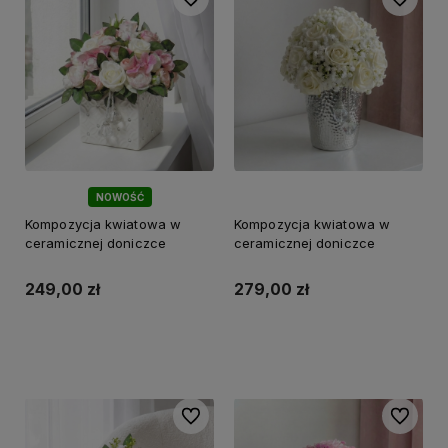
NOWOŚĆ
Kompozycja kwiatowa w
Kompozycja kwiatowa w
ceramicznej doniczce
ceramicznej doniczce
249,00 zł
279,00 zł
Do koszyka
Do koszyka
Do ulubionych
Do ulubi