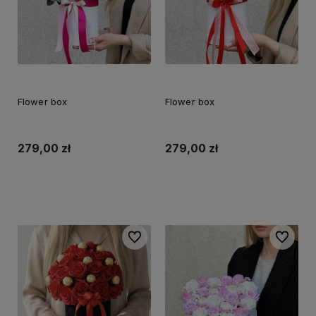
Flower box
Flower box
279,00 zł
279,00 zł
Do koszyka
Do koszyka
Do ulubionych
Do ulubi