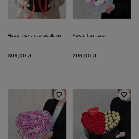
Flower box z czekoladkami
Flower box serce
309,00 zł
209,00 zł
Do koszyka
Do koszyka
Do ulubionych
Do ulubi