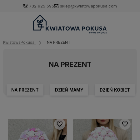
732 925 595
sklep@kwiatowapokusa.com
KwiatowaPokusa
NA PREZENT
NA PREZENT
NA PREZENT
DZIEŃ MAMY
DZIEŃ KOBIET
Do ulubionych
Do ulubi