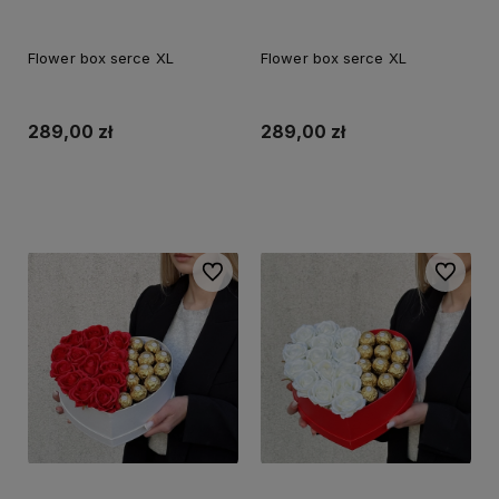
Flower box serce XL
Flower box serce XL
289,00 zł
289,00 zł
Do koszyka
Do koszyka
Do ulubionych
Do ulubi