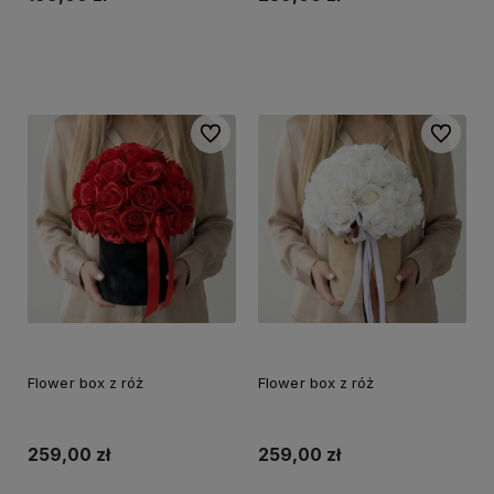
Do koszyka
Do koszyka
Do ulubionych
Do ulubi
Flower box z róż
Flower box z róż
259,00 zł
259,00 zł