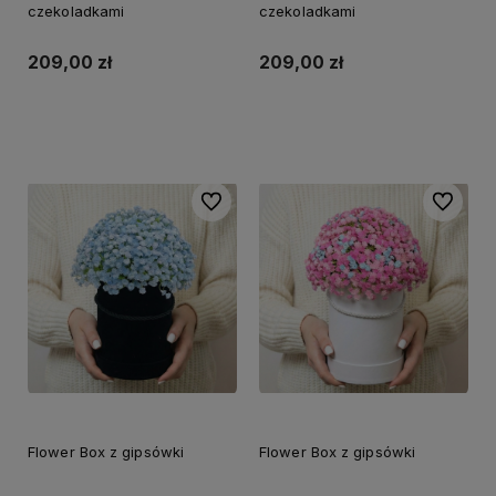
czekoladkami
czekoladkami
209,00 zł
209,00 zł
Do koszyka
Do koszyka
Do ulubionych
Do ulubi
Flower Box z gipsówki
Flower Box z gipsówki