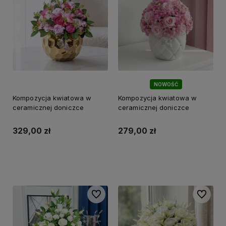
NOWOŚĆ
Kompozycja kwiatowa w
Kompozycja kwiatowa w
ceramicznej doniczce
ceramicznej doniczce
329,00 zł
279,00 zł
Do koszyka
Do koszyka
Do ulubionych
Do ulubi